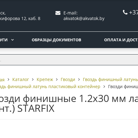
+37
ск,
E-mail:
кифорова 12, каб. 8
akvatok@akvatok.by
УГИ
ОБРАЗЦЫ ДОКУМЕНТОВ
ОПЛАТА И ДОС
Каталог
Крепеж
Гвозди
Гвоздь финишный латунь
ая
здь финишный латунь пластиковый контейнер
Гвозди финишн
озди финишные 1.2х30 мм лату
нт.) STARFIX