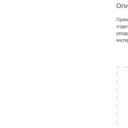
Опи
Прим
отде
уход
мате