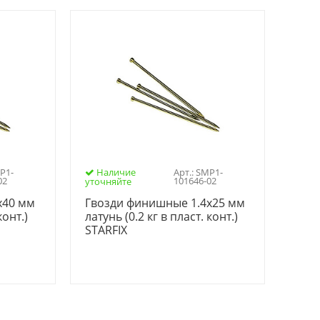
MP1-
Наличие
Арт.: SMP1-
02
101646-02
уточняйте
х40 мм
Гвозди финишные 1.4х25 мм
конт.)
латунь (0.2 кг в пласт. конт.)
STARFIX