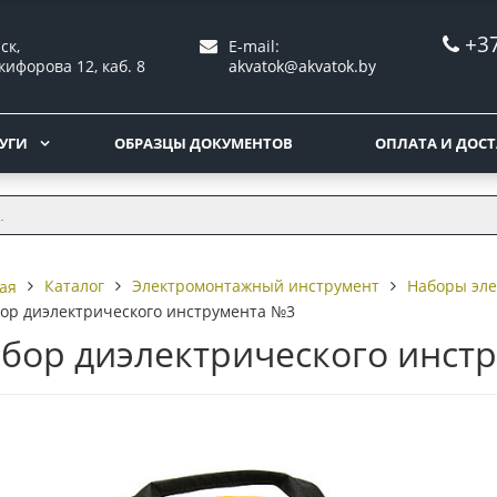
+37
ск,
E-mail:
кифорова 12, каб. 8
akvatok@akvatok.by
УГИ
ОБРАЗЦЫ ДОКУМЕНТОВ
ОПЛАТА И ДОС
Каталог
Электромонтажный инструмент
Наборы эле
ая
ор диэлектрического инструмента №3
бор диэлектрического инст