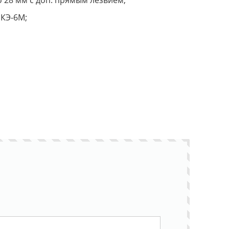
о 28 мм с доп. прямым лезвием;
КЭ-6М;